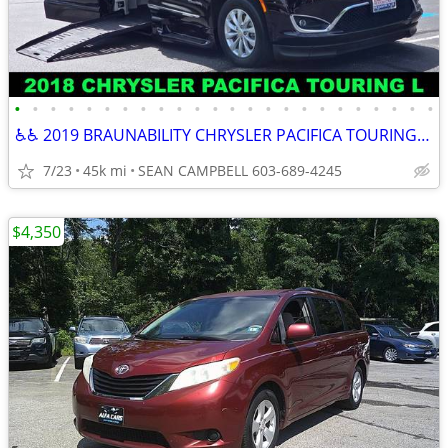
•
•
•
•
•
•
•
•
•
•
•
•
•
•
•
•
•
•
•
•
•
•
•
•
♿♿ 2019 BRAUNABILITY CHRYSLER PACIFICA TOURING L POWER RAMP♿♿
7/23
45k mi
SEAN CAMPBELL 603-689-4245
$4,350