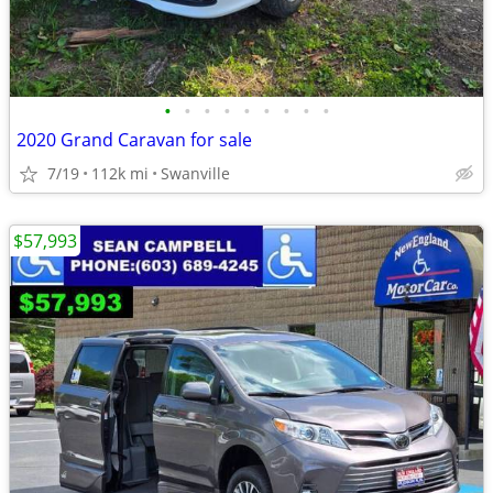
•
•
•
•
•
•
•
•
•
2020 Grand Caravan for sale
7/19
112k mi
Swanville
$57,993