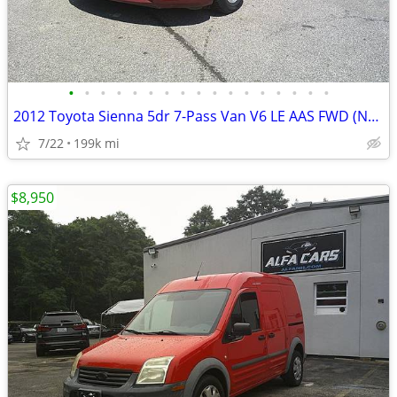
•
•
•
•
•
•
•
•
•
•
•
•
•
•
•
•
•
2012 Toyota Sienna 5dr 7-Pass Van V6 LE AAS FWD (Natl)
7/22
199k mi
$8,950