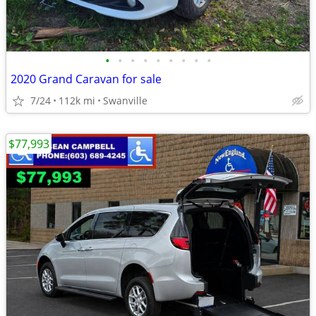
•
•
•
•
•
•
•
•
•
2020 Grand Caravan for sale
7/24
112k mi
Swanville
$77,993