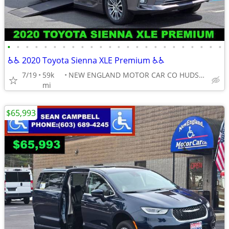
•
•
•
•
•
•
•
•
•
•
•
•
•
•
•
•
•
•
•
•
•
•
•
•
♿♿ 2020 Toyota Sienna XLE Premium ♿♿
7/19
59k
NEW ENGLAND MOTOR CAR CO HUDSON NH
mi
$65,993