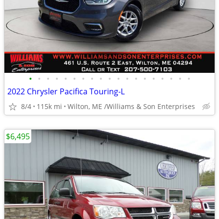
•
•
•
•
•
•
•
•
•
•
•
•
•
•
•
•
•
•
•
2022 Chrysler Pacifica Touring-L
8/4
115k mi
Wilton, ME /Williams & Son Enterprises
$6,495