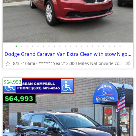
•
•
•
•
•
•
•
•
•
•
•
•
•
•
•
•
•
•
•
•
Dodge Grand Caravan Van Extra Clean with stow N go **1 Year Warranty**
8/3
106mi
*****1Year/12,000 Miles Nationwide coverage Warranty****
$64,993