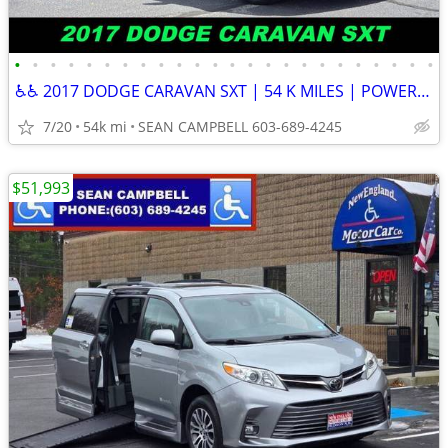
•
•
•
•
•
•
•
•
•
•
•
•
•
•
•
•
•
•
•
•
•
•
•
•
♿♿ 2017 DODGE CARAVAN SXT | 54 K MILES | POWER HEATED LEATHER SEATS ♿♿
7/20
54k mi
SEAN CAMPBELL 603-689-4245
$51,993