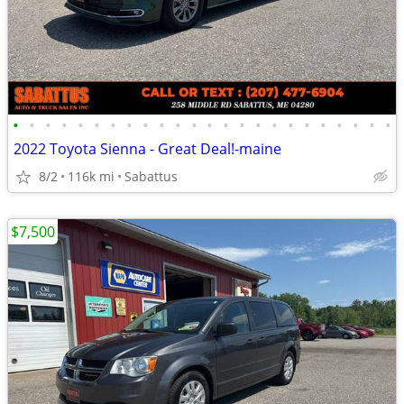
•
•
•
•
•
•
•
•
•
•
•
•
•
•
•
•
•
•
•
•
•
•
•
•
2022 Toyota Sienna - Great Deal!-maine
8/2
116k mi
Sabattus
$7,500