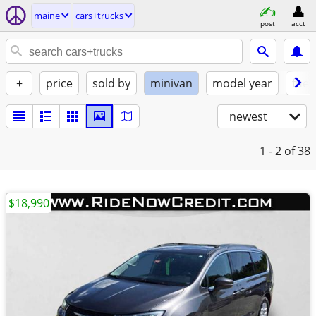
maine
cars+trucks
post
acct
+
price
sold by
minivan
model year
fuel
newest
1 - 2
of 38
$18,990