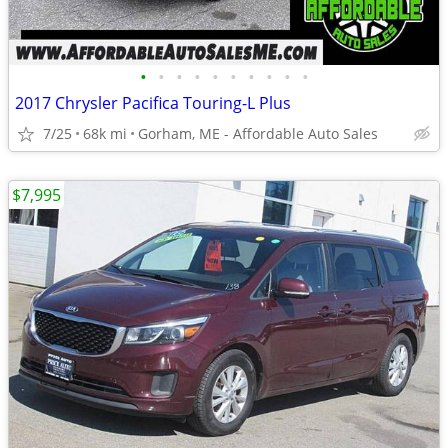
•
•
•
•
•
•
•
•
•
•
2017 Chrysler Pacifica Touring-L Plus
7/25
68k mi
Gorham, ME - Affordable Auto Sales
$7,995