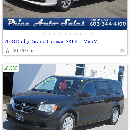
•
•
•
•
•
•
•
•
•
•
•
2018 Dodge Grand Caravan SXT 4dr Mini Van
8/1
97k mi
$8,995