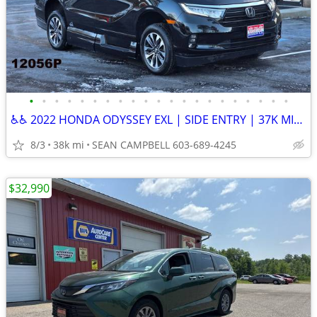
•
•
•
•
•
•
•
•
•
•
•
•
•
•
•
•
•
•
•
•
•
♿♿ 2022 HONDA ODYSSEY EXL | SIDE ENTRY | 37K MILES ♿♿
8/3
38k mi
SEAN CAMPBELL 603-689-4245
$32,990