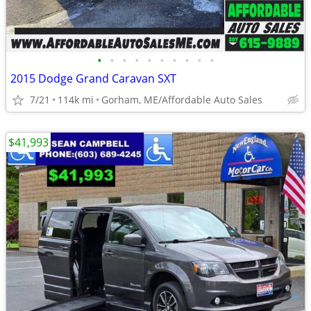
•
•
•
•
•
•
•
•
•
•
2015 Dodge Grand Caravan SXT
7/21
114k mi
Gorham, ME/Affordable Auto Sales
$41,993