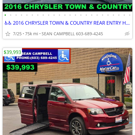
•
•
•
•
•
•
•
•
•
•
•
•
•
•
•
•
•
•
•
•
•
•
•
•
♿♿ 2016 CHRYSLER TOWN & COUNTRY REAR ENTRY HANDICAP VAN ♿♿
7/25
75k mi
SEAN CAMPBELL 603-689-4245
$39,993