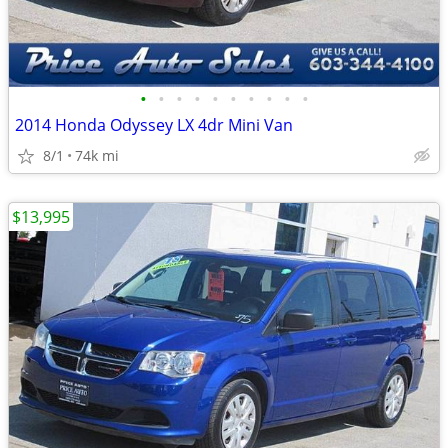
•
•
•
•
•
•
•
•
•
•
2014 Honda Odyssey LX 4dr Mini Van
8/1
74k mi
$13,995