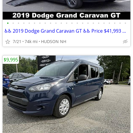
•
•
•
•
•
•
•
•
•
•
•
•
•
•
•
•
•
•
•
•
•
•
•
♿♿ 2019 Dodge Grand Caravan GT ♿♿ Price $41,993 Mileage 73,524
7/21
74k mi
HUDSON NH
$9,995