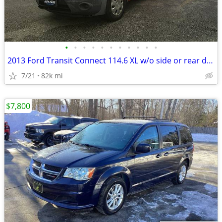
•
•
•
•
•
•
•
•
•
•
•
2013 Ford Transit Connect 114.6 XL w/o side or rear door glass
7/21
82k mi
$7,800