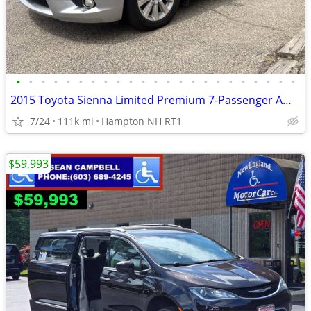
•
•
•
•
•
•
•
•
•
•
•
•
•
•
•
•
•
•
•
•
•
•
•
2015 Toyota Sienna Limited Premium 7-Passenger AWD Van LOADED
7/24
111k mi
Hampton NH RT1
$59,993