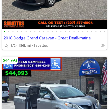
•
•
•
•
•
•
•
•
•
•
•
•
•
•
•
•
•
•
•
•
•
•
•
•
2016 Dodge Grand Caravan - Great Deal!-maine
8/2
186k mi
Sabattus
$44,993