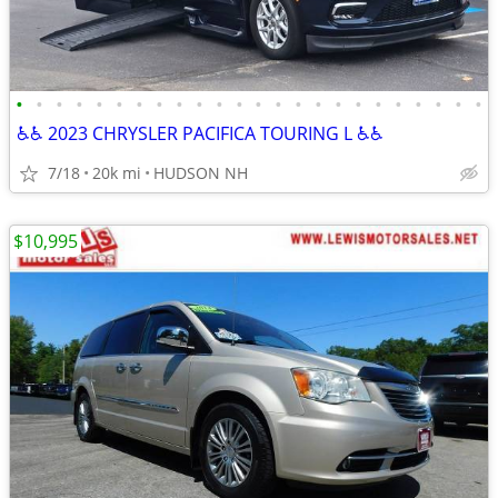
•
•
•
•
•
•
•
•
•
•
•
•
•
•
•
•
•
•
•
•
•
•
•
•
♿♿ 2023 CHRYSLER PACIFICA TOURING L ♿♿
7/18
20k mi
HUDSON NH
$10,995