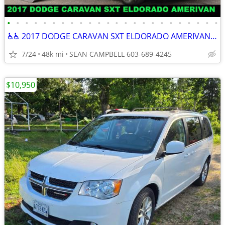
•
•
•
•
•
•
•
•
•
•
•
•
•
•
•
•
•
•
•
•
•
•
•
•
♿♿ 2017 DODGE CARAVAN SXT ELDORADO AMERIVAN ♿♿
7/24
48k mi
SEAN CAMPBELL 603-689-4245
$10,950