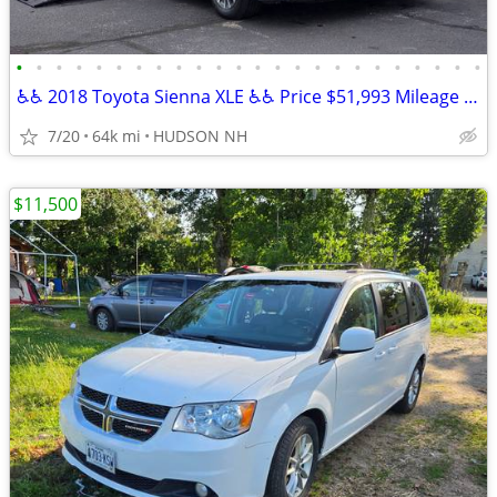
•
•
•
•
•
•
•
•
•
•
•
•
•
•
•
•
•
•
•
•
•
•
•
•
♿♿ 2018 Toyota Sienna XLE ♿♿ Price $51,993 Mileage 64,025
7/20
64k mi
HUDSON NH
$11,500