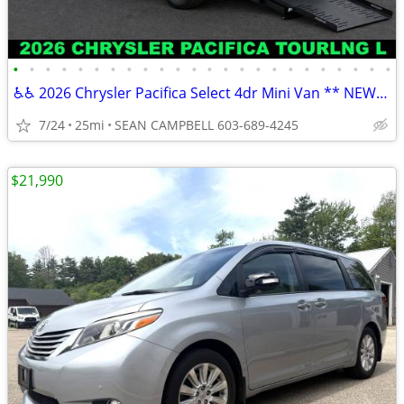
•
•
•
•
•
•
•
•
•
•
•
•
•
•
•
•
•
•
•
•
•
•
•
•
♿♿ 2026 Chrysler Pacifica Select 4dr Mini Van ** NEW***♿♿ HUDSON NH
7/24
25mi
SEAN CAMPBELL 603-689-4245
$21,990