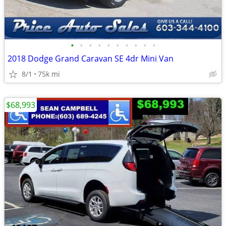
•
•
•
•
•
•
•
•
•
•
2018 Dodge Grand Caravan SE 4dr Mini Van
8/1
75k mi
$68,993