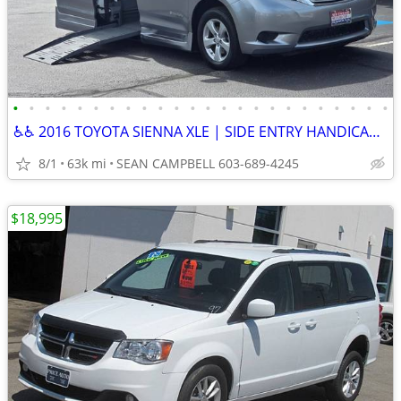
•
•
•
•
•
•
•
•
•
•
•
•
•
•
•
•
•
•
•
•
•
•
•
•
♿♿ 2016 TOYOTA SIENNA XLE | SIDE ENTRY HANDICAP VAN ♿♿
8/1
63k mi
SEAN CAMPBELL 603-689-4245
$18,995