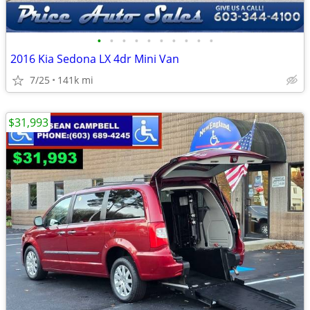
•
•
•
•
•
•
•
•
•
•
2016 Kia Sedona LX 4dr Mini Van
7/25
141k mi
$31,993