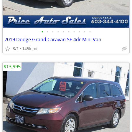
•
•
•
•
•
•
•
•
•
•
2019 Dodge Grand Caravan SE 4dr Mini Van
8/1
145k mi
$13,995