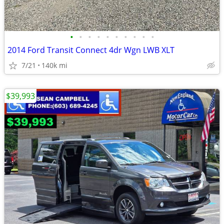
•
•
•
•
•
•
•
•
•
•
2014 Ford Transit Connect 4dr Wgn LWB XLT
7/21
140k mi
$39,993