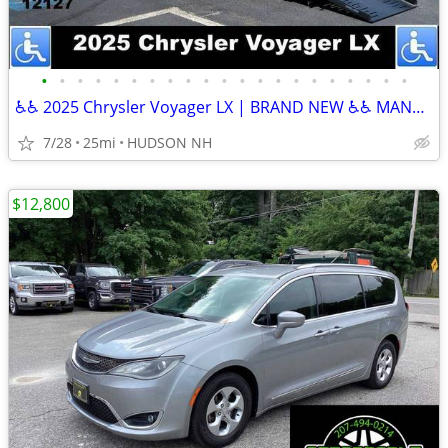
•
•
•
•
•
•
•
•
•
•
•
•
•
•
•
•
•
•
•
•
•
♿♿ 2025 Chrysler Voyager LX | BRAND NEW ♿♿ MANY ON LOT
7/28
25mi
HUDSON NH
$12,800