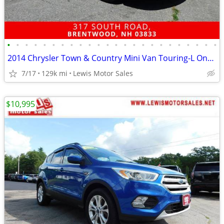
•
•
•
•
•
•
•
•
•
•
•
•
•
•
•
•
•
•
•
•
•
•
•
•
2014 Chrysler Town & Country Mini Van Touring-L One Owner Super Clean Passenger
7/17
129k mi
Lewis Motor Sales
$10,995