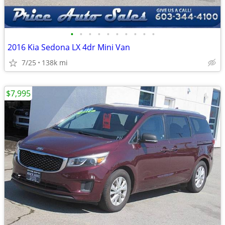
•
•
•
•
•
•
•
•
•
•
2016 Kia Sedona LX 4dr Mini Van
7/25
138k mi
$7,995