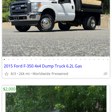
•
•
•
•
•
•
•
•
•
•
•
•
•
•
•
•
•
•
•
•
•
•
•
•
2015 Ford F-350 4x4 Dump Truck 6.2L Gas
8/3
26k mi
Worldwide Preowned
$2,000