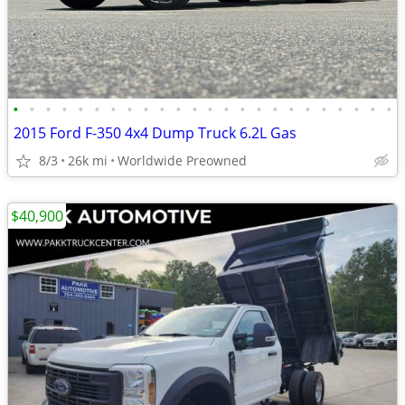
•
•
•
•
•
•
•
•
•
•
•
•
•
•
•
•
•
•
•
•
•
•
•
•
2015 Ford F-350 4x4 Dump Truck 6.2L Gas
8/3
26k mi
Worldwide Preowned
$40,900