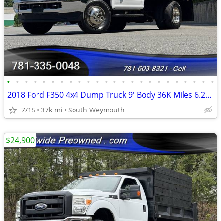
•
•
•
•
•
•
•
•
•
•
•
•
•
•
•
•
•
•
•
•
•
•
•
•
2018 Ford F350 4x4 Dump Truck 9' Body 36K Miles 6.2L #14938
7/15
37k mi
South Weymouth
$24,900