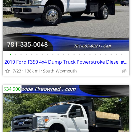
•
•
•
•
•
•
•
•
•
•
•
•
•
•
•
•
•
•
•
•
•
•
2010 Ford F350 4x4 Dump Truck Powerstroke Diesel #14836
7/23
138k mi
South Weymouth
$34,900