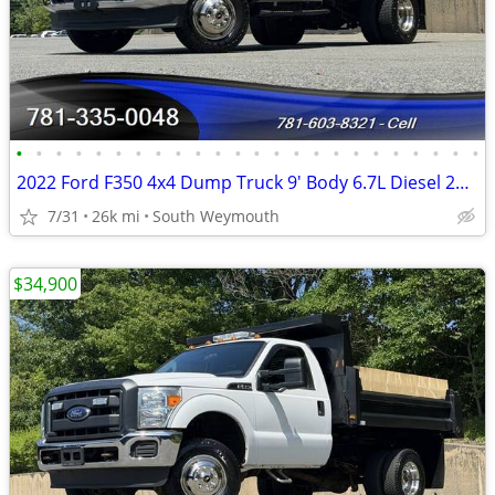
•
•
•
•
•
•
•
•
•
•
•
•
•
•
•
•
•
•
•
•
•
•
•
•
2022 Ford F350 4x4 Dump Truck 9' Body 6.7L Diesel 26K Miles #14940
7/31
26k mi
South Weymouth
$34,900