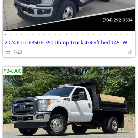
•
•
•
•
•
•
•
•
•
•
•
•
•
•
•
•
•
•
•
•
•
•
•
•
2024 Ford F350 F-350 Dump Truck 4x4 9ft bed 145" WB 7.3 v8 Gas Motor
7/23
$34,900