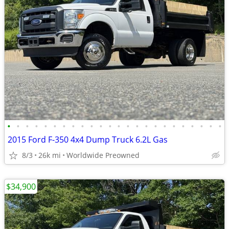
•
•
•
•
•
•
•
•
•
•
•
•
•
•
•
•
•
•
•
•
•
•
•
•
2015 Ford F-350 4x4 Dump Truck 6.2L Gas
8/3
26k mi
Worldwide Preowned
$34,900