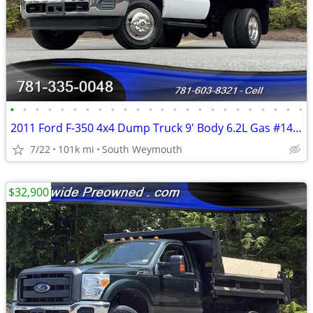
•
•
•
•
•
•
•
•
•
•
•
•
•
•
•
•
•
•
•
•
•
•
•
•
2011 Ford F-350 4x4 Dump Truck 9' Body 6.2L Gas #14661
7/22
101k mi
South Weymouth
$32,900