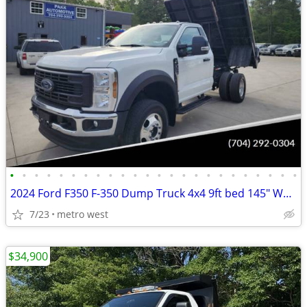
•
•
•
•
•
•
•
•
•
•
•
•
•
•
•
•
•
•
•
•
•
•
•
•
2024 Ford F350 F-350 Dump Truck 4x4 9ft bed 145" WB 7.3 v8 Gas Motor
7/23
metro west
$34,900