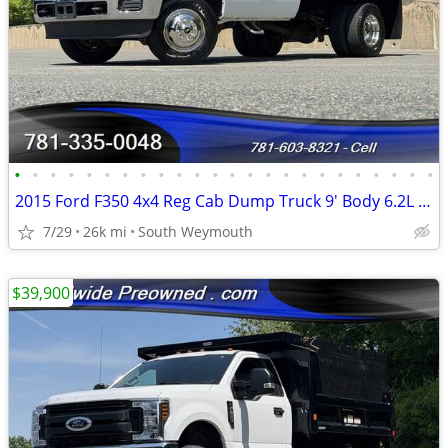
•
•
•
•
•
•
•
•
•
•
•
•
•
•
•
•
•
•
•
•
•
•
•
•
2015 Ford F350 4x4 Reg Cab Dump Truck 9' Body 6.2L 25K Original Mile
7/29
26k mi
South Weymouth
$39,900