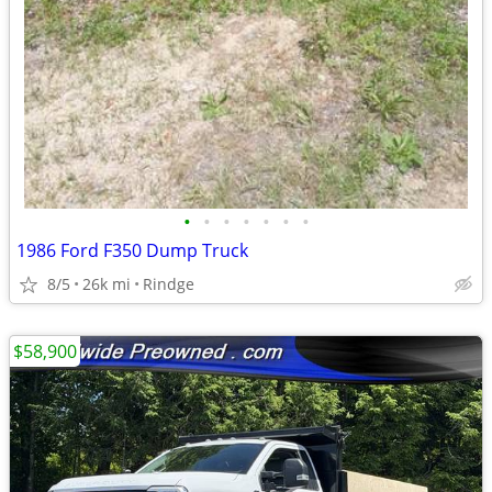
•
•
•
•
•
•
•
1986 Ford F350 Dump Truck
8/5
26k mi
Rindge
$58,900