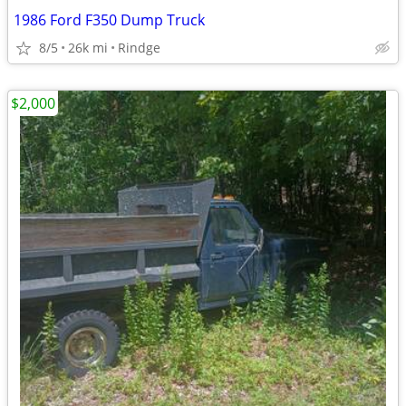
1986 Ford F350 Dump Truck
8/5
26k mi
Rindge
$2,000