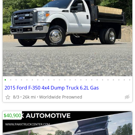
•
•
•
•
•
•
•
•
•
•
•
•
•
•
•
•
•
•
•
•
•
•
•
•
2015 Ford F-350 4x4 Dump Truck 6.2L Gas
8/3
26k mi
Worldwide Preowned
$40,900