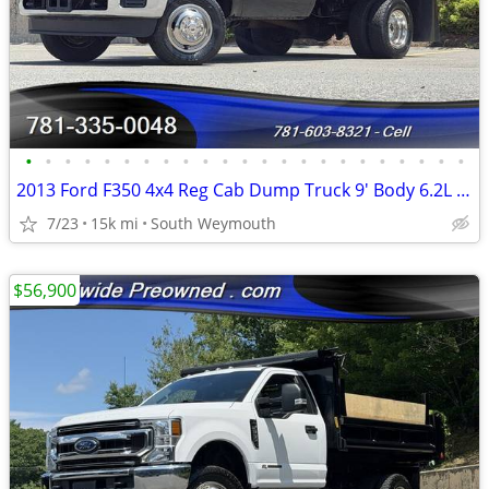
•
•
•
•
•
•
•
•
•
•
•
•
•
•
•
•
•
•
•
•
•
•
•
2013 Ford F350 4x4 Reg Cab Dump Truck 9' Body 6.2L 14K Original Mile
7/23
15k mi
South Weymouth
$56,900