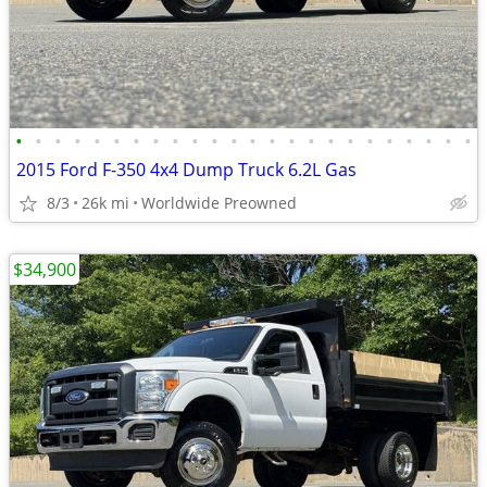
•
•
•
•
•
•
•
•
•
•
•
•
•
•
•
•
•
•
•
•
•
•
•
•
2015 Ford F-350 4x4 Dump Truck 6.2L Gas
8/3
26k mi
Worldwide Preowned
$34,900