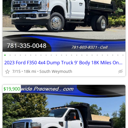
•
•
•
•
•
•
•
•
•
•
•
•
•
•
•
•
•
•
•
•
•
•
•
•
2023 Ford F350 4x4 Dump Truck 9' Body 18K Miles One Owner #14927
7/15
18k mi
South Weymouth
$19,900