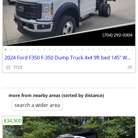
•
•
•
•
•
•
•
•
•
•
•
•
•
•
•
•
•
•
•
•
•
•
•
•
2024 Ford F350 F-350 Dump Truck 4x4 9ft bed 145" WB 7.3 v8 Gas Motor
7/23
more from nearby areas (sorted by distance)
search a wider area
$34,900