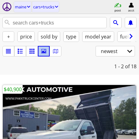
maine
cars+trucks
post
acct
+
price
sold by
type
model year
fuel
newest
1 - 2
of 18
$40,900