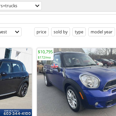
rs+trucks
est
price
sold by
type
model year
$10,795
$172/mo