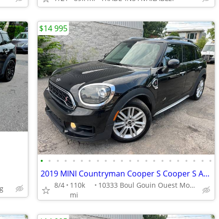
$14 995
•
•
•
•
•
•
•
•
•
•
•
•
•
•
•
•
•
•
•
•
•
•
2019 MINI Countryman Cooper S Cooper S ALL4
8/4
110k
10333 Boul Gouin Ouest Montreal
g
mi