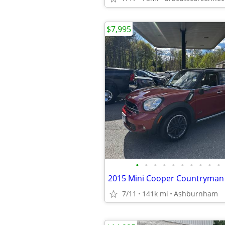
$7,995
•
•
•
•
•
•
•
•
•
•
2015 Mini Cooper Countryman
7/11
141k mi
Ashburnham