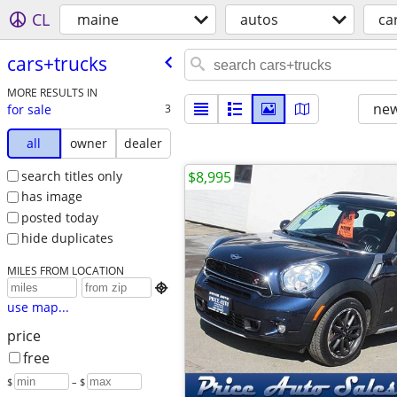
CL
maine
autos
ca
cars+trucks
MORE RESULTS IN
new
for sale
3
all
owner
dealer
search titles only
$8,995
has image
posted today
hide duplicates
MILES FROM LOCATION

use map...
price
free
$
– $