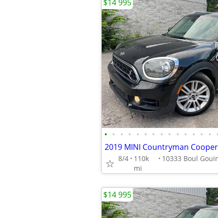
$14 995
•
•
•
•
•
•
•
•
•
•
•
•
•
•
8/4
110k
mi
$14 995