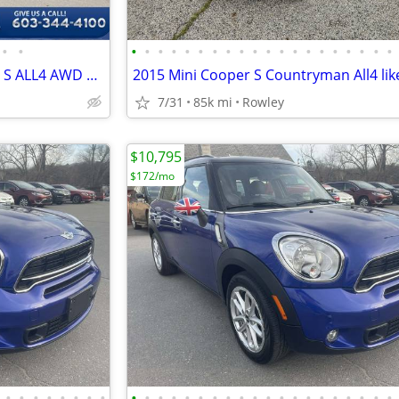
•
•
•
•
•
•
•
•
•
•
•
•
•
•
•
•
•
•
•
•
•
•
2016 MINI Countryman Cooper S ALL4 AWD 4dr Crossover
7/31
85k mi
Rowley
$10,795
$172/mo
•
•
•
•
•
•
•
•
•
•
•
•
•
•
•
•
•
•
•
•
•
•
•
•
•
•
•
•