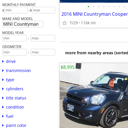
MONTHLY PAYMENT
•
•
•
•
•
•
•
•
-
$
$
MAKE AND MODEL
7/29
116k mi
MODEL YEAR
-
ODOMETER
-
more from nearby areas (sorted
drive
$8,995
transmission
type
cylinders
title status
condition
fuel
paint color