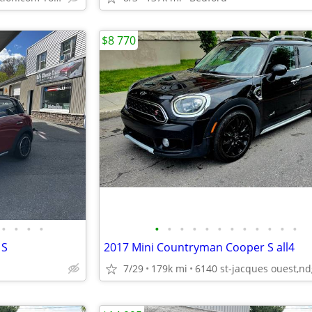
$8 770
•
•
•
•
•
•
•
•
•
•
•
•
•
•
•
•
 S
2017 Mini Countryman Cooper S all4
7/29
179k mi
6140 st-jacques ouest,nd