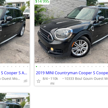
$14 995
•
•
•
•
•
•
•
•
•
•
•
•
•
•
•
•
•
•
•
•
•
•
•
•
•
•
2019 MINI Countryman Cooper S Cooper S ALL4
10333 Boul Gouin Ouest Montreal
8/4
110k
mi