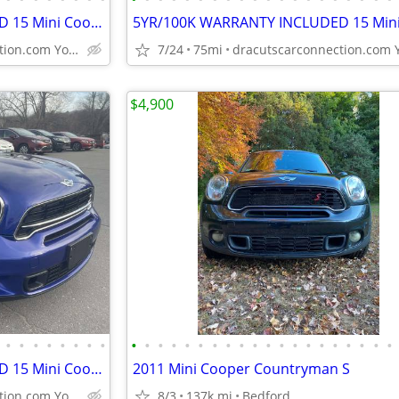
5YR/100K WARRANTY INCLUDED 15 Mini Cooper Countryman S w/Only 75K! NAV
dracutscarconnection.com You're Approved! $1500 Down $43/W
7/24
75mi
$4,900
•
•
•
•
•
•
•
•
•
•
•
•
•
•
•
•
•
•
•
•
•
•
•
•
•
•
•
•
5YR/100K WARRANTY INCLUDED 15 Mini Cooper Countryman S w/Only 75K! NAV
2011 Mini Cooper Countryman S
dracutscarconnection.com You're Approved! $1500 Down $43/W
8/3
137k mi
Bedford