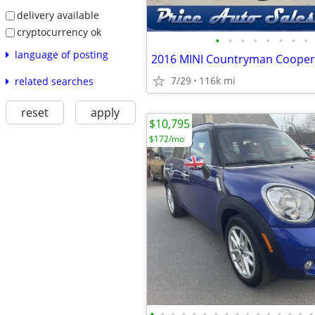
delivery available
cryptocurrency ok
•
•
•
•
•
•
•
•
language of posting
7/29
116k mi
related searches
reset
apply
$10,795
$172/mo
•
•
•
•
•
•
•
•
•
•
•
•
•
•
•
•