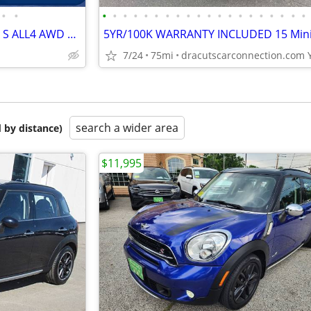
•
•
•
•
•
•
•
•
•
•
•
•
•
•
•
•
•
•
•
•
•
•
2016 MINI Countryman Cooper S ALL4 AWD 4dr Crossover
7/24
75mi
search a wider area
 by distance)
$11,995