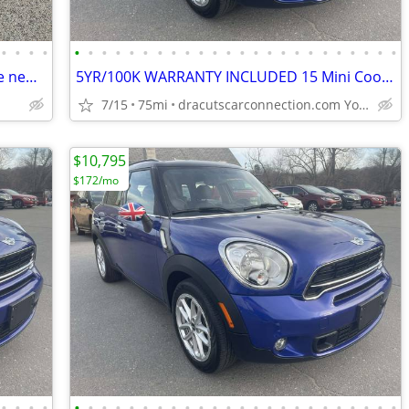
•
•
•
•
•
•
•
•
•
•
•
•
•
•
•
•
•
•
•
•
•
•
•
•
•
•
•
•
2015 Mini Cooper S Countryman All4 like new 85k miles clean Carfax
5YR/100K WARRANTY INCLUDED 15 Mini Cooper Countryman S w/Only 75K! NAV
7/15
75mi
dracutscarconnection.com You're Approved! $1500 Down $43/W
$10,795
$172/mo
•
•
•
•
•
•
•
•
•
•
•
•
•
•
•
•
•
•
•
•
•
•
•
•
•
•
•
•