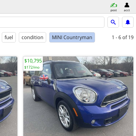
post
acct
fuel
condition
MINI Countryman
1 - 6
of 19
$10,795
$172/mo