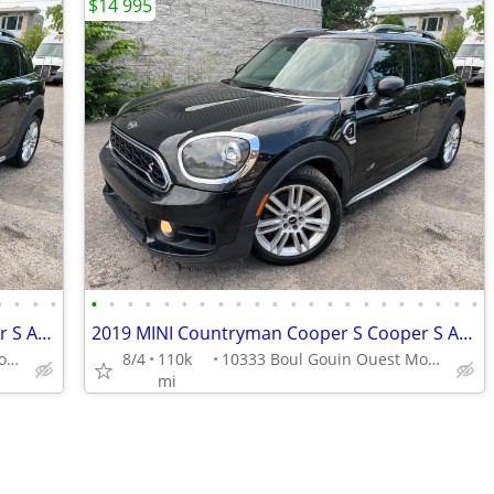
$14 995
•
•
•
•
•
•
•
•
•
•
•
•
•
•
•
•
•
•
•
•
•
•
•
•
•
•
2019 MINI Countryman Cooper S Cooper S ALL4
2019 MINI Countryman Cooper S Cooper S ALL4
10333 Boul Gouin Ouest Montreal
8/4
110k
10333 Boul Gouin Ouest Montreal
mi