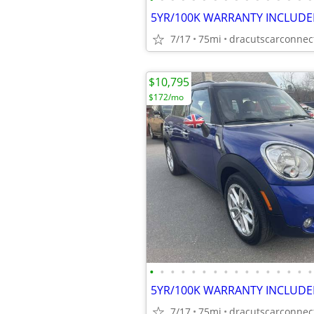
7/17
75mi
$10,795
$172/mo
•
•
•
•
•
•
•
•
•
•
•
•
•
•
•
•
7/17
75mi