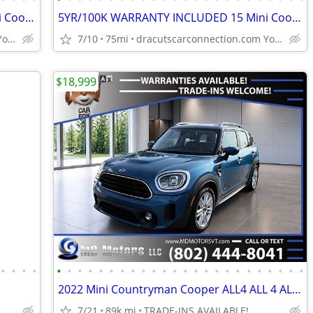
5YR/100K WARRANTY INCLUDED 15 Mini Cooper Countryman S w/Only 75K! NAV
5YR/100K WARRANTY INCLUDED 15 Mini Cooper Countryman S w/Only 75K! NAV
dracutscarconnection.com You're Approved! $1500 Down $43/W
7/10
75mi
dracutscarconnection.com You're Approved! $1500 Down $43/W
$18,999
•
•
•
•
•
•
•
•
•
•
•
•
•
•
•
•
•
•
•
•
•
•
•
•
•
•
•
•
2022 Mini Countryman Cooper ALL4 ALL 4 ALL-4 AWDCrossover FOR ONLY $18
7/21
89k mi
TRADE-INS AVAILABLE!