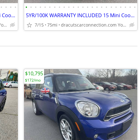
•
•
•
•
•
•
•
•
•
•
•
•
•
•
•
•
•
•
•
•
•
•
•
•
•
•
•
•
5YR/100K WARRANTY INCLUDED 15 Mini Cooper Countryman S w/Only 75K! NAV
5YR/100K WARRANTY INCLUDED 15 Mini Cooper Countryman S w/Only 75K! NAV
dracutscarconnection.com You're Approved! $1500 Down $43/W
7/15
75mi
dracutscarconnection.com You're Approved! $1500 Down $43/W
$10,795
$172/mo