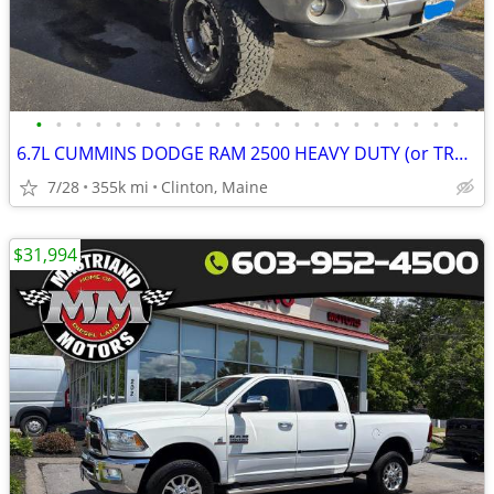
•
•
•
•
•
•
•
•
•
•
•
•
•
•
•
•
•
•
•
•
•
•
6.7L CUMMINS DODGE RAM 2500 HEAVY DUTY (or TRADE)
7/28
355k mi
Clinton, Maine
$31,994