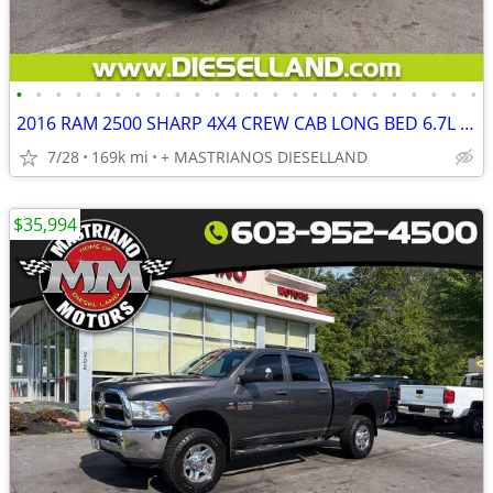
•
•
•
•
•
•
•
•
•
•
•
•
•
•
•
•
•
•
•
•
•
•
•
•
2016 RAM 2500 SHARP 4X4 CREW CAB LONG BED 6.7L CUMMINS DIESEL!! **FINANCING AVAI
7/28
169k mi
+ MASTRIANOS DIESELLAND
$35,994