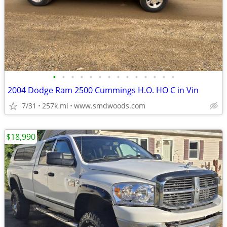
•
•
•
•
•
•
•
•
•
•
•
•
•
•
2004 Dodge Ram 2500 Cummings H.O. HO C in Vin
7/31
257k mi
www.smdwoods.com
$18,990