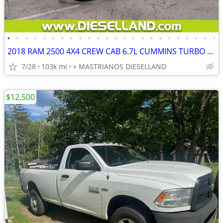
•
•
•
•
•
•
•
•
•
•
•
•
•
•
•
•
•
•
•
•
•
•
•
•
2018 RAM 2500 4X4 CREW CAB 6.7L CUMMINS TURBO DIESEL ONLY 102K!! **FINANCING AVA
7/28
103k mi
+ MASTRIANOS DIESELLAND
$12,500