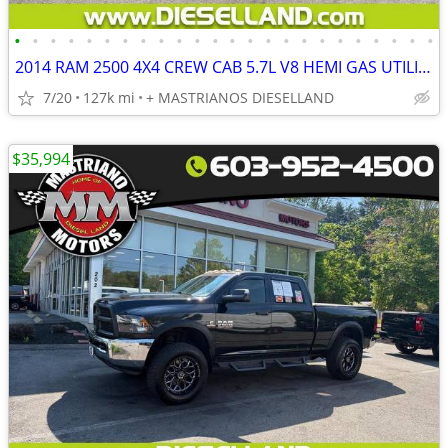
•
•
•
•
•
•
•
•
•
•
•
•
•
•
•
•
•
•
•
•
•
•
•
•
2014 RAM 2500 4X4 CREW CAB 5.7L V8 HEMI GAS UTILITY BOX SHARP!! **FINANCING AVAI
7/20
127k mi
+ MASTRIANOS DIESELLAND
$35,994