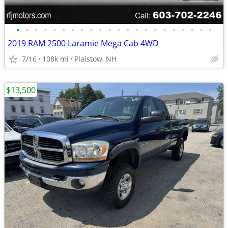
•
•
•
•
•
•
•
•
•
•
•
•
•
•
•
•
•
•
•
•
•
•
2019 RAM 2500 Laramie Mega Cab 4WD
7/16
108k mi
Plaistow, NH
$13,500