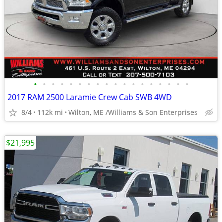
•
•
•
•
•
•
•
•
•
•
•
•
•
•
•
•
•
•
2017 RAM 2500 Laramie Crew Cab SWB 4WD
8/4
112k mi
Wilton, ME /Williams & Son Enterprises
$21,995