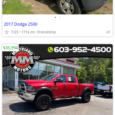
•
•
2017 Dodge 2500
7/25
171k mi
Friendship
$35,994