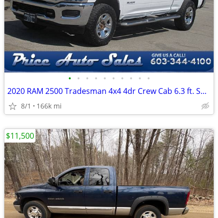
•
•
•
•
•
•
•
•
•
•
2020 RAM 2500 Tradesman 4x4 4dr Crew Cab 6.3 ft. SB Pickup
8/1
166k mi
$11,500