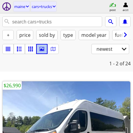
maine
cars+trucks
post
acct
+
price
sold by
type
model year
fuel
newest
1 - 2
of 24
$26,990