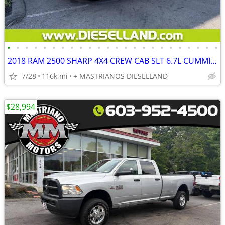
•
•
•
•
•
•
•
•
•
•
•
•
•
•
•
•
•
•
•
•
•
•
•
•
2018 RAM 2500 SHARP 4X4 CREW CAB SLT 6.7L CUMMINS DIESEL!! **FINANCING AVAILABLE
7/28
116k mi
+ MASTRIANOS DIESELLAND
$28,994