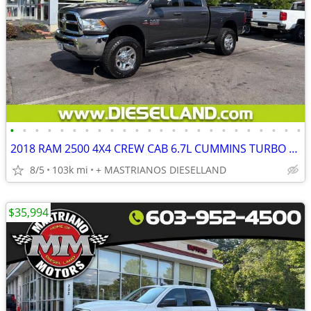
•
•
•
•
•
•
•
•
•
•
•
•
•
•
•
•
•
•
•
•
•
•
•
•
2018 RAM 2500 4X4 CREW CAB 6.7L CUMMINS TURBO DIESEL ONLY 102K!! **FINANCING AVA
8/5
103k mi
+ MASTRIANOS DIESELLAND
$35,994