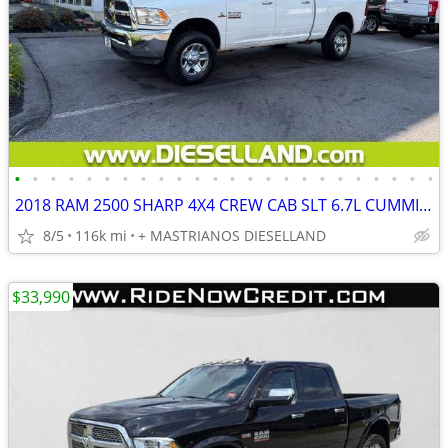
•
•
•
•
•
•
•
•
•
•
•
•
•
•
•
•
•
•
•
•
•
•
•
•
2018 RAM 2500 SHARP 4X4 CREW CAB SLT 6.7L CUMMINS DIESEL!! **FINANCING AVAILABLE
8/5
116k mi
+ MASTRIANOS DIESELLAND
$33,990