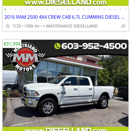
•
•
•
•
•
•
•
•
•
•
•
•
•
•
•
•
•
•
•
•
•
•
•
•
2016 RAM 2500 4X4 CREW CAB 6.7L CUMMINS DIESEL SHARP TRUCK!!! **FINANCING AVAILA
7/20
100k mi
+ MASTRIANOS DIESELLAND
$31,994