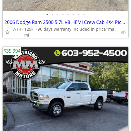
•
•
•
•
•
•
•
•
2006 Dodge Ram 2500 5.7L V8 HEMI Crew Cab 4X4 Pickup*129K Miles*4WD
7/14
129k
90 days warranty included in price*manchester,nh*call or txt
mi
$35,994