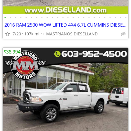
•
•
•
•
•
•
•
•
•
•
•
•
•
•
•
•
•
•
•
•
•
•
•
•
2016 RAM 2500 WOW LIFTED 4X4 6.7L CUMMINS DIESEL NO RUST!! **FINANCING AVAILABLE
7/20
107k mi
+ MASTRIANOS DIESELLAND
$38,994