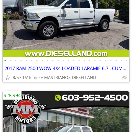
•
•
•
•
•
•
•
•
•
•
•
•
•
•
•
•
•
•
•
•
•
•
•
•
2017 RAM 2500 WOW 4X4 LOADED LARAMIE 6.7L CUMMINS DIESEL!! **FINANCING AVAILABLE
8/5
161k mi
+ MASTRIANOS DIESELLAND
$28,994