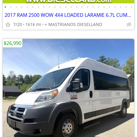
•
•
•
•
•
•
•
•
•
•
•
•
•
•
•
•
•
•
•
•
•
•
•
•
2017 RAM 2500 WOW 4X4 LOADED LARAMIE 6.7L CUMMINS DIESEL!! **FINANCING AVAILABLE
7/20
161k mi
+ MASTRIANOS DIESELLAND
$26,990