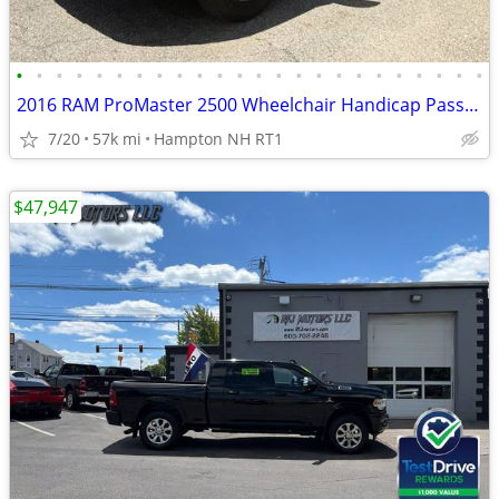
•
•
•
•
•
•
•
•
•
•
•
•
•
•
•
•
•
•
•
•
•
•
•
•
2016 RAM ProMaster 2500 Wheelchair Handicap Passenger Van LOW Miles
7/20
57k mi
Hampton NH RT1
$47,947