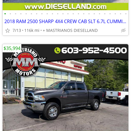
•
•
•
•
•
•
•
•
•
•
•
•
•
•
•
•
•
•
•
•
•
•
•
•
2018 RAM 2500 SHARP 4X4 CREW CAB SLT 6.7L CUMMINS DIESEL!! **FINANCING AVAILABLE
7/13
116k mi
+ MASTRIANOS DIESELLAND
$35,994