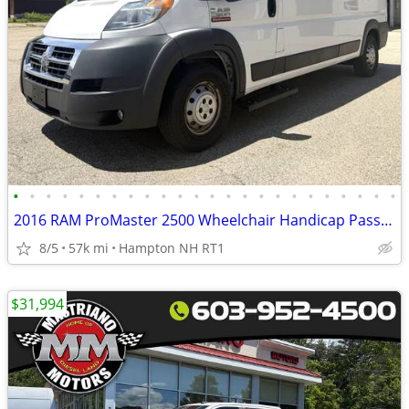
•
•
•
•
•
•
•
•
•
•
•
•
•
•
•
•
•
•
•
•
•
•
•
•
2016 RAM ProMaster 2500 Wheelchair Handicap Passenger Van LOW Miles
8/5
57k mi
Hampton NH RT1
$31,994