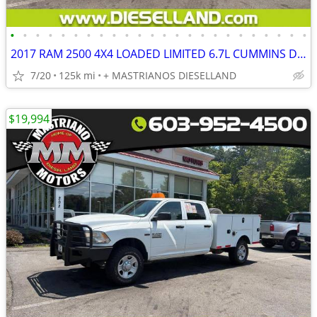
•
•
•
•
•
•
•
•
•
•
•
•
•
•
•
•
•
•
•
•
•
•
•
•
2017 RAM 2500 4X4 LOADED LIMITED 6.7L CUMMINS DIESEL SHARP TRUCK **FINANCING AVA
7/20
125k mi
+ MASTRIANOS DIESELLAND
$19,994