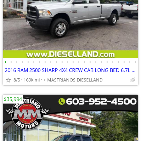
•
•
•
•
•
•
•
•
•
•
•
•
•
•
•
•
•
•
•
•
•
•
•
•
2016 RAM 2500 SHARP 4X4 CREW CAB LONG BED 6.7L CUMMINS DIESEL!! **FINANCING AVAI
8/5
169k mi
+ MASTRIANOS DIESELLAND
$35,994