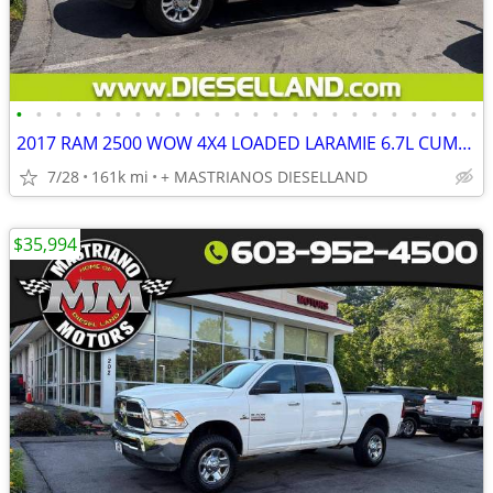
•
•
•
•
•
•
•
•
•
•
•
•
•
•
•
•
•
•
•
•
•
•
•
•
2017 RAM 2500 WOW 4X4 LOADED LARAMIE 6.7L CUMMINS DIESEL!! **FINANCING AVAILABLE
7/28
161k mi
+ MASTRIANOS DIESELLAND
$35,994