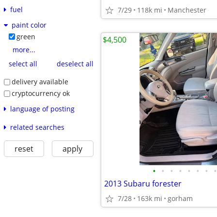
fuel
7/29
118k mi
Manchester
paint color
green
$4,500
more...
select all
deselect all
delivery available
cryptocurrency ok
language of posting
related searches
reset
apply
•
•
•
•
•
•
•
•
2013 Subaru forester
7/28
163k mi
gorham