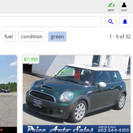
post
acct
fuel
condition
green
1 - 9
of 32
$7,995