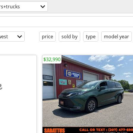
rs+trucks
est
price
sold by
type
model year
$32,990
e