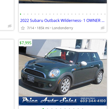
•
•
•
•
•
•
•
•
•
•
•
•
•
•
•
•
•
•
•
•
•
•
•
•
2022 Subaru Outback Wilderness- 1 OWNER CAR- NO ACCIDENTS
7/14
185k mi
Londonderry
$7,995
•
•
•
•
•
•
•
•
•
•