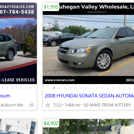
$1,995
•
•
•
•
•
•
•
•
•
•
•
•
•
•
•
•
•
•
•
•
•
•
•
emium
s Auburn Me
7/22
146k mi
50 MINS FROM KITTERY
$4,900