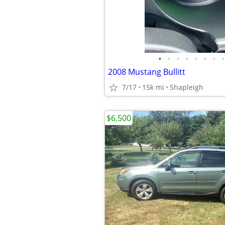
•
•
•
•
•
•
•
•
2008 Mustang Bullitt
7/17
15k mi
Shapleigh
$6,500