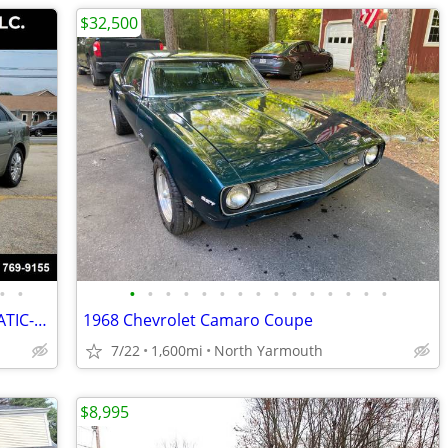
$32,500
•
•
•
•
•
•
•
•
•
•
•
•
•
•
•
•
•
2008 HYUNDAI SONATA SEDAN-AUTOMATIC-140K MILES-RUNS/DRIVES-CHEAP
1968 Chevrolet Camaro Coupe
7/22
1,600mi
North Yarmouth
$8,995