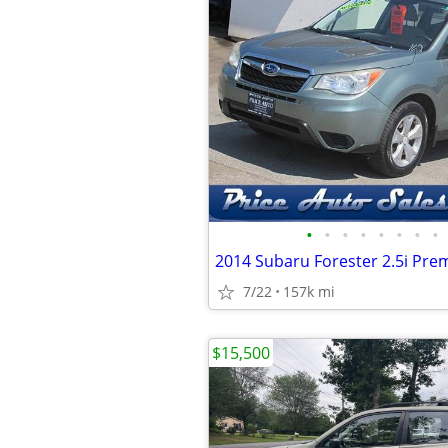
•
•
•
•
•
•
•
•
7/22
157k mi
$15,500