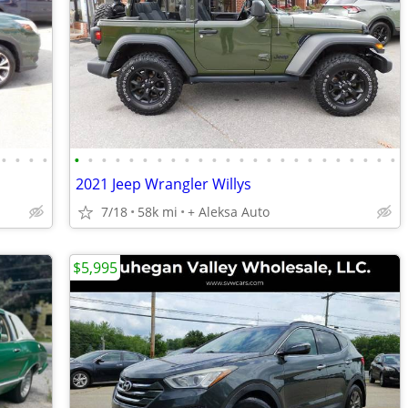
•
•
•
•
•
•
•
•
•
•
•
•
•
•
•
•
•
•
•
•
•
•
•
•
•
•
•
•
2021 Jeep Wrangler Willys
7/18
58k mi
+ Aleksa Auto
$5,995