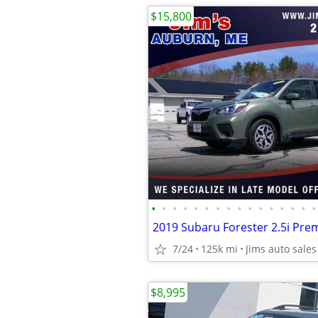
$15,800
•
•
•
•
•
•
•
•
•
•
•
•
•
•
•
•
2019 Subaru Forester 2.5i Pr
7/24
125k mi
Jims auto sale
$8,995