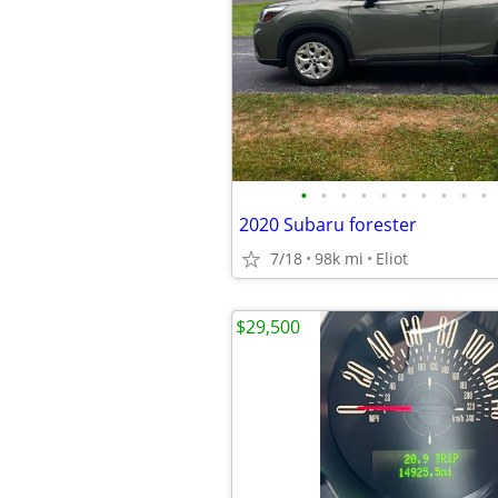
•
•
•
•
•
•
•
•
•
•
2020 Subaru forester
7/18
98k mi
Eliot
$29,500