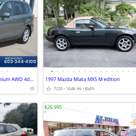
•
•
•
•
•
•
•
•
•
•
•
•
•
•
•
•
•
•
2014 Subaru Forester 2.5i Premium AWD 4dr Wagon CVT
1997 Mazda Miata MX5 M edition
7/20
164k mi
Bath
$26,995