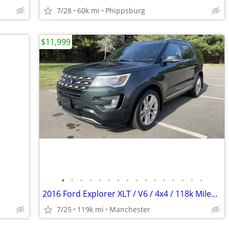
7/28
60k mi
Phippsburg
$11,999
•
•
•
•
•
•
•
•
•
•
•
•
•
•
•
•
2016 Ford Explorer XLT / V6 / 4x4 / 118k Miles!!!!
7/25
119k mi
Manchester