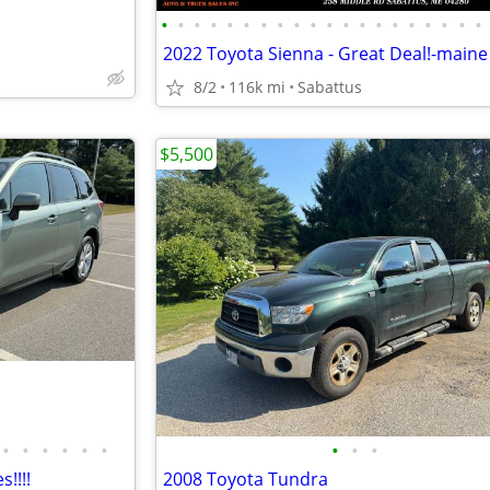
•
•
•
•
•
•
•
•
•
•
•
•
•
•
•
•
•
•
•
•
2022 Toyota Sienna - Great Deal!-maine
8/2
116k mi
Sabattus
$5,500
•
•
•
•
•
•
•
•
•
!!!!
2008 Toyota Tundra