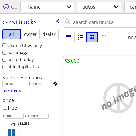
CL
maine
autos
ca
cars+trucks
all
owner
dealer
new
search titles only
has image
posted today
$3,000
hide duplicates
MILES FROM LOCATION
no imag

use map...
price
free
$
– $
avg: $12,235