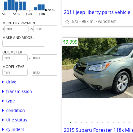
$55k
2011 jeep liberty parts vehicle
$0
$10k
$20k
$30k
8/3
98k mi
windham
MONTHLY PAYMENT
-
$
$
MAKE AND MODEL
$9,999
ODOMETER
-
MODEL YEAR
-
drive
transmission
type
condition
title status
•
•
•
•
•
•
•
•
•
•
•
•
cylinders
2015 Subaru Forester 118k Miles