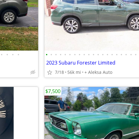
•
•
•
•
•
•
•
•
•
•
•
•
•
•
•
•
•
•
•
•
•
•
•
•
2023 Subaru Forester Limited
7/18
56k mi
+ Aleksa Auto
$7,500