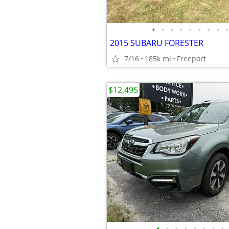
•
•
•
•
•
•
•
•
•
2015 SUBARU FORESTER
7/16
185k mi
Freeport
$12,495
•
•
•
•
•
•
•
•