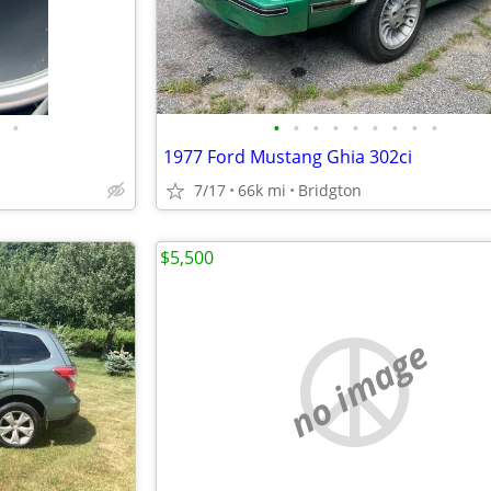
•
•
•
•
•
•
•
•
•
•
1977 Ford Mustang Ghia 302ci
7/17
66k mi
Bridgton
$5,500
no image