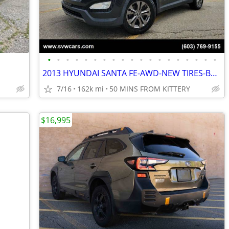
•
•
•
•
•
•
•
•
•
•
•
•
•
•
•
•
•
•
•
2013 HYUNDAI SANTA FE-AWD-NEW TIRES-BACKUP CAMERA-LEATHER
7/16
162k mi
50 MINS FROM KITTERY
$16,995