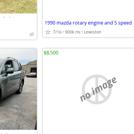
•
•
1990 mazda rotary engine and 5 speed
7/16
900k mi
Lewiston
$8,500
no image
•
•