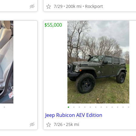
7/29
200k mi
Rockport
$55,000
•
•
•
•
•
•
•
•
•
•
•
•
•
Jeep Rubicon AEV Edition
7/26
25k mi