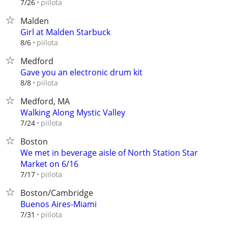
piilota
7/26
Malden
Girl at Malden Starbuck
piilota
8/6
Medford
Gave you an electronic drum kit
piilota
8/8
Medford, MA
Walking Along Mystic Valley
piilota
7/24
Boston
We met in beverage aisle of North Station Star
Market on 6/16
piilota
7/17
Boston/Cambridge
Buenos Aires-Miami
piilota
7/31