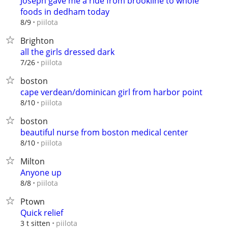
Joseph gave me a ride from brookline to whole
foods in dedham today
piilota
8/9
Brighton
all the girls dressed dark
piilota
7/26
boston
cape verdean/dominican girl from harbor point
piilota
8/10
boston
beautiful nurse from boston medical center
piilota
8/10
Milton
Anyone up
piilota
8/8
Ptown
Quick relief
piilota
3 t sitten