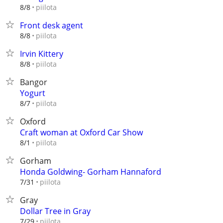
piilota
8/8
Front desk agent
piilota
8/8
Irvin Kittery
piilota
8/8
Bangor
Yogurt
piilota
8/7
Oxford
Craft woman at Oxford Car Show
piilota
8/1
Gorham
Honda Goldwing- Gorham Hannaford
piilota
7/31
Gray
Dollar Tree in Gray
piilota
7/29