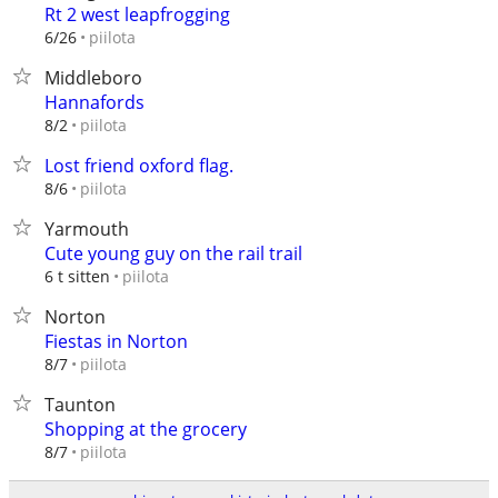
Rt 2 west leapfrogging
piilota
6/26
Middleboro
Hannafords
piilota
8/2
Lost friend oxford flag.
piilota
8/6
Yarmouth
Cute young guy on the rail trail
piilota
6 t sitten
Norton
Fiestas in Norton
piilota
8/7
Taunton
Shopping at the grocery
piilota
8/7