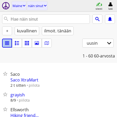
Maine
näin sinut
viesti
laki
+
kuvallinen
ilmoit. tänään
uusin
1 - 60
60-arvosta
Saco
Saco XtraMart
piilota
2 t sitten
grayish
piilota
8/9
Ellsworth
Hiking friend...