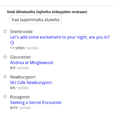
lisää lähialueilta (lajiteltu etäisyyden mukaan)
hae laajemmalta alueelta
Sherbrooke
Let's add some excitement to your night, are you in?
😏
piilota
1 t sitten
Gloucester
Andrea at Minglewood
piilota
8/9
Newburyport
NU Cafe Newburyport
piilota
8/6
Rusagonis
Seeking a Secret Encounter
piilota
8/10