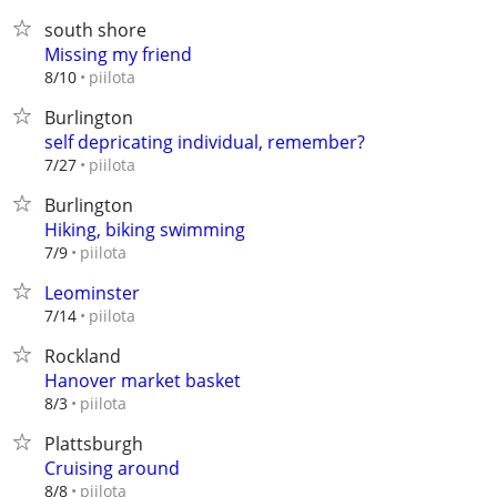
south shore
Missing my friend
piilota
8/10
Burlington
self depricating individual, remember?
piilota
7/27
Burlington
Hiking, biking swimming
piilota
7/9
Leominster
piilota
7/14
Rockland
Hanover market basket
piilota
8/3
Plattsburgh
Cruising around
piilota
8/8