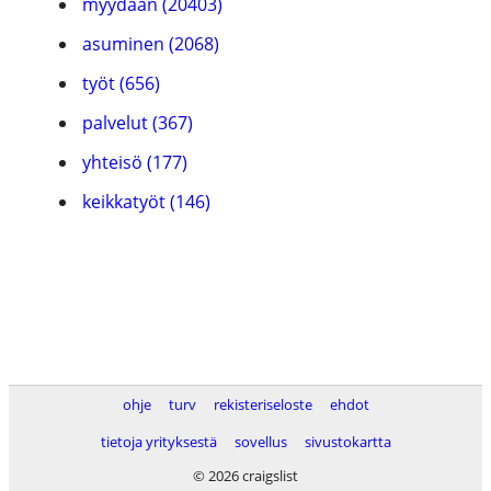
myydään (20403)
asuminen (2068)
työt (656)
palvelut (367)
yhteisö (177)
keikkatyöt (146)
ohje
turv
rekisteriseloste
ehdot
tietoja yrityksestä
sovellus
sivustokartta
© 2026 craigslist