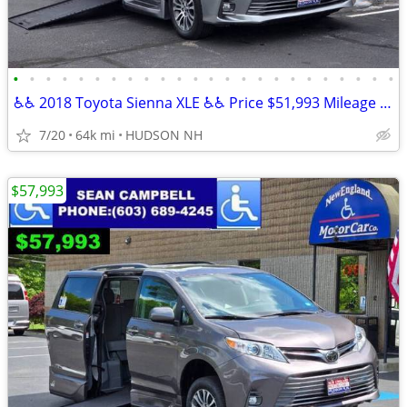
•
•
•
•
•
•
•
•
•
•
•
•
•
•
•
•
•
•
•
•
•
•
•
•
♿♿ 2018 Toyota Sienna XLE ♿♿ Price $51,993 Mileage 64,025
7/20
64k mi
HUDSON NH
$57,993