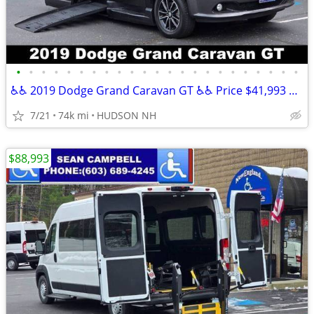
•
•
•
•
•
•
•
•
•
•
•
•
•
•
•
•
•
•
•
•
•
•
•
♿♿ 2019 Dodge Grand Caravan GT ♿♿ Price $41,993 Mileage 73,524
7/21
74k mi
HUDSON NH
$88,993