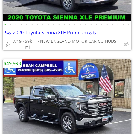
•
•
•
•
•
•
•
•
•
•
•
•
•
•
•
•
•
•
•
•
•
•
•
•
♿♿ 2020 Toyota Sienna XLE Premium ♿♿
7/19
59k
NEW ENGLAND MOTOR CAR CO HUDSON NH
mi
$49,993