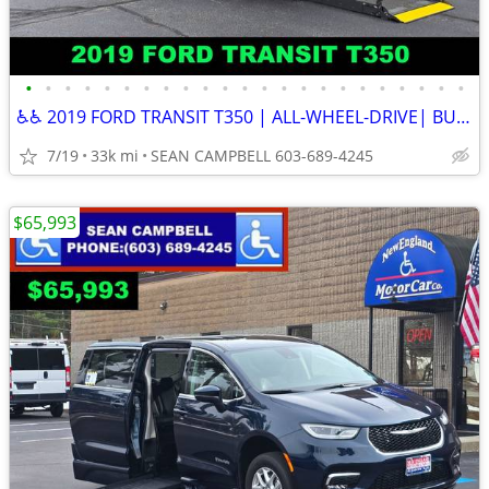
•
•
•
•
•
•
•
•
•
•
•
•
•
•
•
•
•
•
•
•
•
•
•
♿♿ 2019 FORD TRANSIT T350 | ALL-WHEEL-DRIVE| BUILT FOR PURPOSE ♿♿
7/19
33k mi
SEAN CAMPBELL 603-689-4245
$65,993