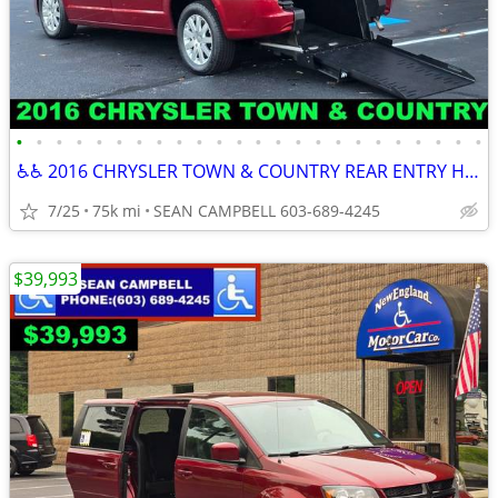
•
•
•
•
•
•
•
•
•
•
•
•
•
•
•
•
•
•
•
•
•
•
•
•
♿♿ 2016 CHRYSLER TOWN & COUNTRY REAR ENTRY HANDICAP VAN ♿♿
7/25
75k mi
SEAN CAMPBELL 603-689-4245
$39,993