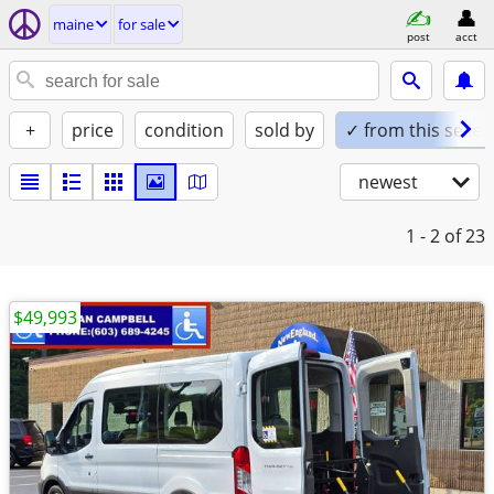
maine
for sale
post
acct
+
price
condition
sold by
✓ from this seller
newest
1 - 2
of 23
$49,993