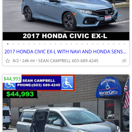
•
•
•
•
•
•
•
•
•
•
•
•
•
•
•
•
•
•
•
•
•
•
•
2017 HONDA CIVIC EX-L WITH NAVI AND HONDA SENSING
8/2
24k mi
SEAN CAMPBELL 603-689-4245
$44,993