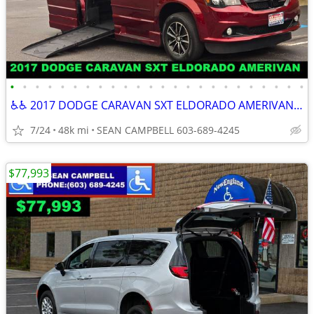
•
•
•
•
•
•
•
•
•
•
•
•
•
•
•
•
•
•
•
•
•
•
•
•
♿♿ 2017 DODGE CARAVAN SXT ELDORADO AMERIVAN ♿♿
7/24
48k mi
SEAN CAMPBELL 603-689-4245
$77,993