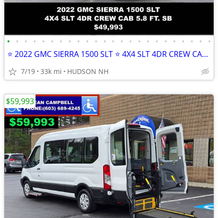
•
•
•
•
•
•
•
•
•
•
•
•
•
•
•
•
•
•
•
•
•
•
•
•
⭐ 2022 GMC SIERRA 1500 SLT ⭐ 4X4 SLT 4DR CREW CAB 5.8 FT. SB ⭐
7/19
33k mi
HUDSON NH
$59,993