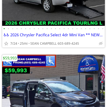
•
•
•
•
•
•
•
•
•
•
•
•
•
•
•
•
•
•
•
•
•
•
•
•
♿♿ 2026 Chrysler Pacifica Select 4dr Mini Van ** NEW***♿♿ HUDSON NH
7/24
25mi
SEAN CAMPBELL 603-689-4245
$59,993