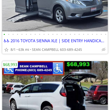
•
•
•
•
•
•
•
•
•
•
•
•
•
•
•
•
•
•
•
•
•
•
•
•
♿♿ 2016 TOYOTA SIENNA XLE | SIDE ENTRY HANDICAP VAN ♿♿
8/1
63k mi
SEAN CAMPBELL 603-689-4245
$68,993