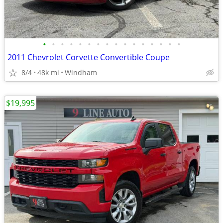
•
•
•
•
•
•
•
•
•
•
•
•
•
•
•
•
2011 Chevrolet Corvette Convertible Coupe
8/4
48k mi
Windham
$19,995