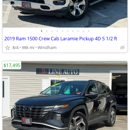
•
•
•
•
•
•
•
•
•
•
2019 Ram 1500 Crew Cab Laramie Pickup 4D 5 1/2 ft
8/4
98k mi
Windham
$17,495