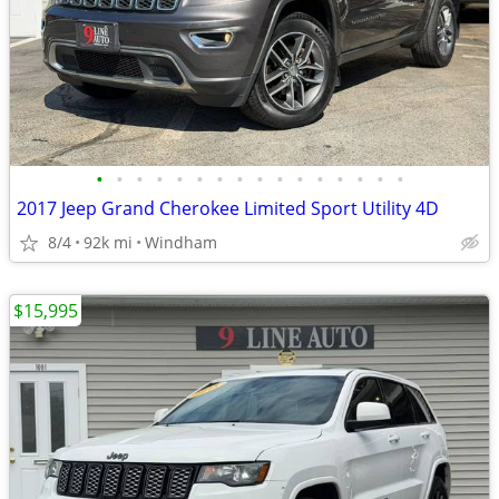
•
•
•
•
•
•
•
•
•
•
•
•
•
•
•
•
2017 Jeep Grand Cherokee Limited Sport Utility 4D
8/4
92k mi
Windham
$15,995