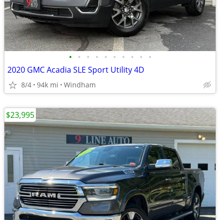
•
•
•
•
•
•
•
•
•
•
2020 GMC Acadia SLE Sport Utility 4D
8/4
94k mi
Windham
$23,995