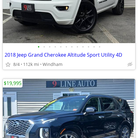
•
•
•
•
•
•
•
•
•
•
•
•
2018 Jeep Grand Cherokee Altitude Sport Utility 4D
8/4
112k mi
Windham
$19,995