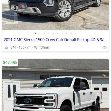
•
•
•
•
•
•
•
•
•
•
2021 GMC Sierra 1500 Crew Cab Denali Pickup 4D 5 3/4 ft
8/4
156k mi
Windham
$47,495