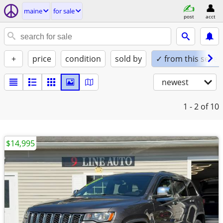
maine
for sale
post
acct
+
price
condition
sold by
✓ from this seller
newest
1 - 2
of 10
$14,995