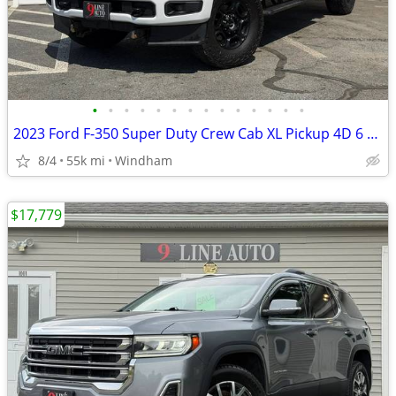
•
•
•
•
•
•
•
•
•
•
•
•
•
•
2023 Ford F-350 Super Duty Crew Cab XL Pickup 4D 6 3/4 ft
8/4
55k mi
Windham
$17,779