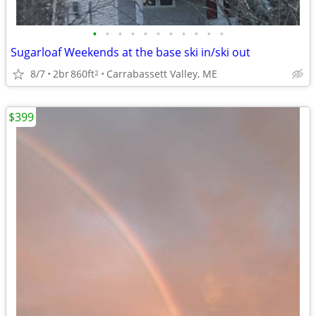
•
•
•
•
•
•
•
•
•
•
•
Sugarloaf Weekends at the base ski in/ski out
8/7
2br
860ft
Carrabassett Valley, ME
2
$399