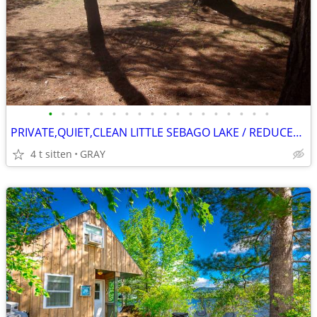
•
•
•
•
•
•
•
•
•
•
•
•
•
•
•
•
•
•
PRIVATE,QUIET,CLEAN LITTLE SEBAGO LAKE / REDUCED SEPT REMAINING
4 t sitten
GRAY