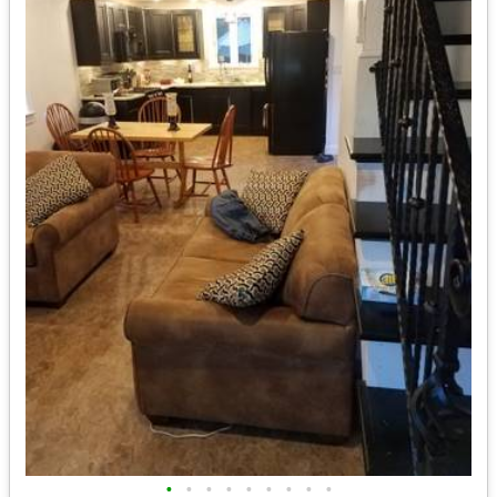
•
•
•
•
•
•
•
•
•