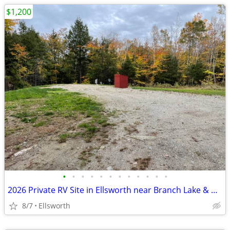
$1,200
•
•
•
•
•
•
•
•
•
•
•
•
2026 Private RV Site in Ellsworth near Branch Lake & Acadia
8/7
Ellsworth