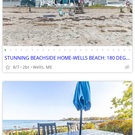
•
•
•
•
•
•
•
•
•
•
•
•
•
•
•
•
•
•
•
•
•
•
•
•
STUNNING BEACHSIDE HOME-WELLS BEACH: 180 DEGREE OCEAN VIEWS: 8-15 to 8
8/7
2br
Wells, ME