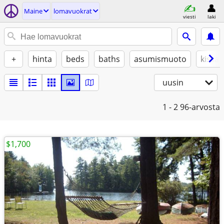
Maine
lomavuokrat
viesti
laki
+
hinta
beds
baths
asumismuoto
kissat
uusin
1 - 2
96-arvosta
$1,700