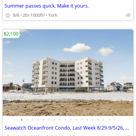
Summer passes quick. Make it yours.
8/6
2br
1000ft
York
2
$2,100
•
•
•
•
•
•
•
•
•
•
•
•
•
•
•
•
•
•
Seawatch Oceanfront Condo, Last Week 8/29-9/5/26, WINTER RENTALS TOO!