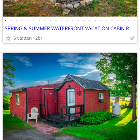
•
•
•
•
•
•
•
•
•
•
•
•
•
•
•
•
•
•
•
•
•
•
•
•
SPRING & SUMMER WATERFRONT VACATION CABIN RENTALS in ROXBURY MAINE
6 t sitten
2br