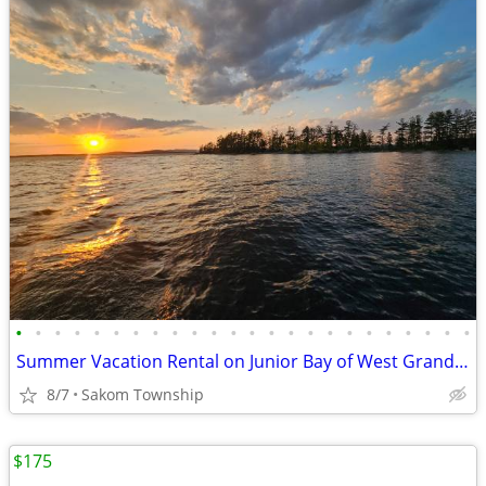
•
•
•
•
•
•
•
•
•
•
•
•
•
•
•
•
•
•
•
•
•
•
•
•
Summer Vacation Rental on Junior Bay of West Grand Lake
8/7
Sakom Township
$175