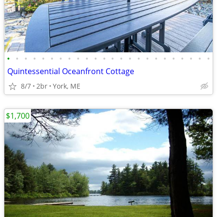
•
•
•
•
•
•
•
•
•
•
•
•
•
•
•
•
•
•
•
•
•
•
•
•
Quintessential Oceanfront Cottage
8/7
2br
York, ME
$1,700