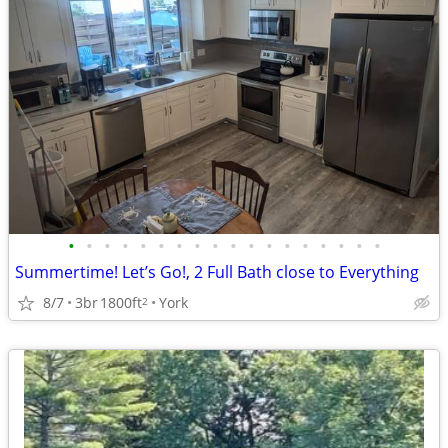
•
•
•
•
•
•
•
•
•
•
•
•
•
•
•
•
•
•
Summertime! Let’s Go!, 2 Full Bath close to Everything
8/7
3br
1800ft
York
2