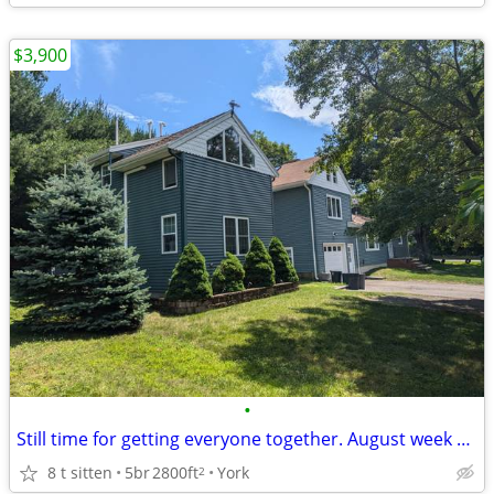
$3,900
•
Still time for getting everyone together. August week open
8 t sitten
5br
2800ft
York
2