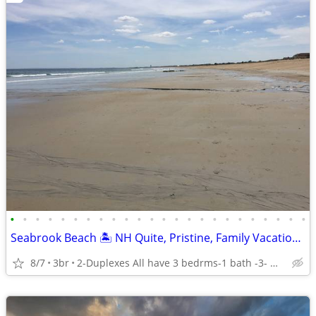
•
•
•
•
•
•
•
•
•
•
•
•
•
•
•
•
•
•
•
•
•
•
•
•
Seabrook Beach 🏝️ NH Quite, Pristine, Family Vacation Spot By Owner
8/7
3br
2-Duplexes All have 3 bedrms-1 bath -3- min walk to Beach