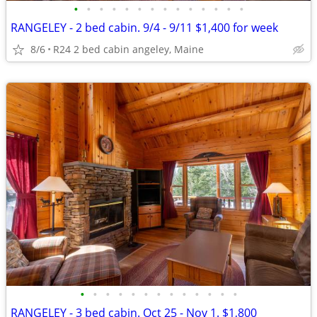
•
•
•
•
•
•
•
•
•
•
•
•
•
•
RANGELEY - 2 bed cabin. 9/4 - 9/11 $1,400 for week
8/6
R24 2 bed cabin angeley, Maine
•
•
•
•
•
•
•
•
•
•
•
•
•
RANGELEY - 3 bed cabin. Oct 25 - Nov 1. $1,800