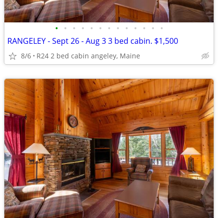
•
•
•
•
•
•
•
•
•
•
•
•
•
RANGELEY - Sept 26 - Aug 3 3 bed cabin. $1,500
8/6
R24 2 bed cabin angeley, Maine