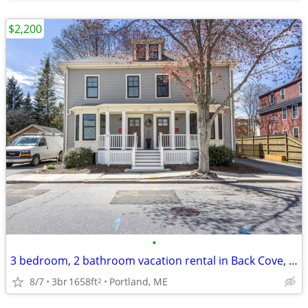
$2,200
•
3 bedroom, 2 bathroom vacation rental in Back Cove, Portland
8/7
3br
1658ft
Portland, ME
2