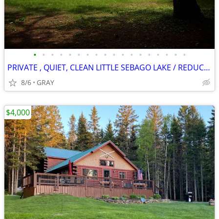
•
•
•
•
•
•
•
•
•
•
•
•
•
•
•
•
•
•
PRIVATE , QUIET, CLEAN LITTLE SEBAGO LAKE / REDUCED SEPT REMAINING
8/6
GRAY
$4,000