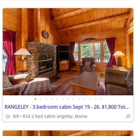
•
•
•
•
•
•
•
•
•
•
•
•
•
RANGELEY - 3 bedroom cabin Sept 19 - 26. $1,800 Total for Week
8/6
R24 2 bed cabin angeley, Maine