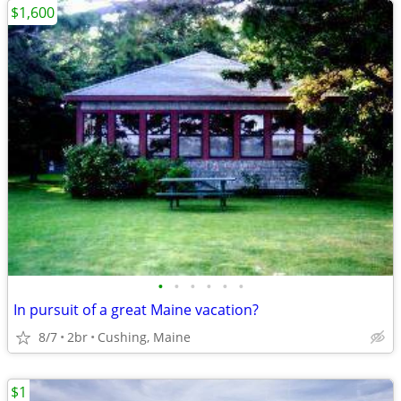
$1,600
•
•
•
•
•
•
In pursuit of a great Maine vacation?
8/7
2br
Cushing, Maine
$1