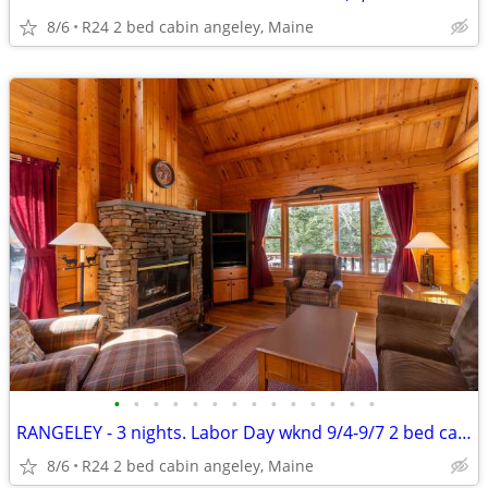
8/6
R24 2 bed cabin angeley, Maine
•
•
•
•
•
•
•
•
•
•
•
•
•
•
RANGELEY - 3 nights. Labor Day wknd 9/4-9/7 2 bed cabin. $800
8/6
R24 2 bed cabin angeley, Maine