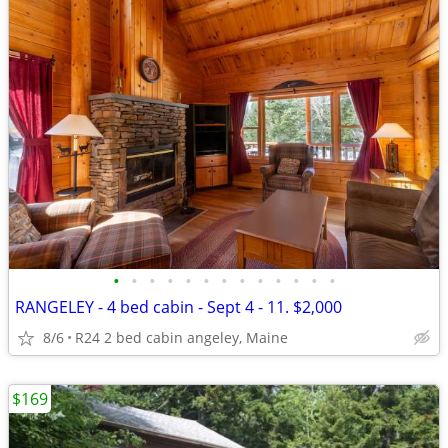
•
•
•
•
•
•
•
•
•
•
•
•
•
RANGELEY - 4 bed cabin - Sept 4 - 11. $2,000
8/6
R24 2 bed cabin angeley, Maine
$169