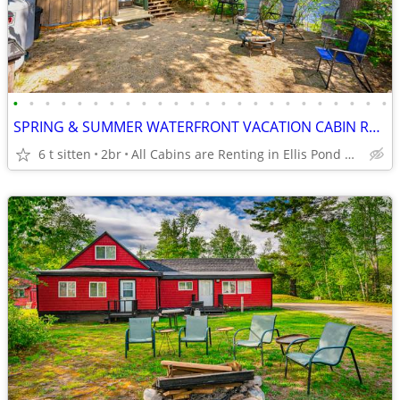
•
•
•
•
•
•
•
•
•
•
•
•
•
•
•
•
•
•
•
•
•
•
•
•
SPRING & SUMMER WATERFRONT VACATION CABIN RENTALS in ROXBURY MAINE
6 t sitten
2br
All Cabins are Renting in Ellis Pond Roxbury Maine