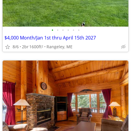
•
•
•
•
•
•
$4,000 Month/Jan 1st thru April 15th 2027
8/6
2br
1600ft
Rangeley, ME
2