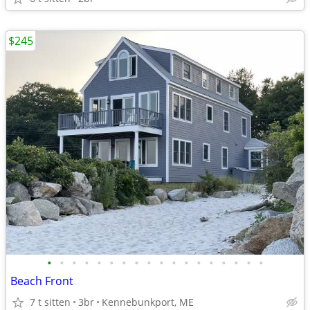
$245
•
•
•
•
•
•
•
•
•
•
•
•
•
•
•
•
•
•
Beach Front
7 t sitten
3br
Kennebunkport, ME