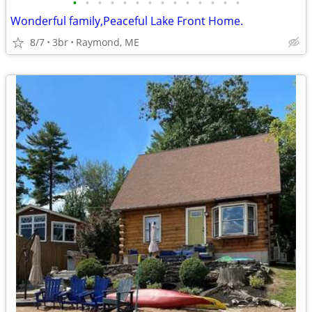
•
•
•
•
•
•
•
•
•
•
•
•
•
•
Wonderful family,Peaceful Lake Front Home.
8/7
3br
Raymond, ME