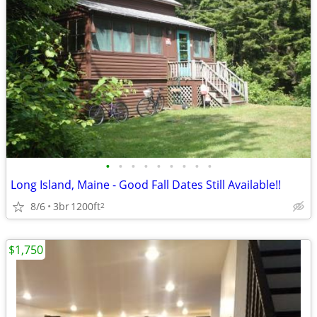
•
•
•
•
•
•
•
•
•
Long Island, Maine - Good Fall Dates Still Available!!
8/6
3br
1200ft
2
$1,750