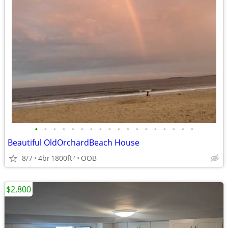
•
•
•
•
•
•
•
•
•
•
•
•
•
•
•
•
•
•
Beautiful OldOrchardBeach House
8/7
4br
1800ft
OOB
2
$2,800