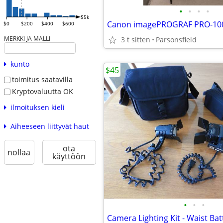
•
•
•
•
$5k
$0
$200
$400
$600
MERKKI JA MALLI
3 t sitten
Parsonsfield
kunto
$45
toimitus saatavilla
Kryptovaluutta OK
ilmoituksen kieli
Aiheeseen liittyvät haut
ota
nollaa
käyttöön
•
•
•