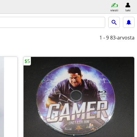
viesti
laki
1 - 9
83-arvosta
$5