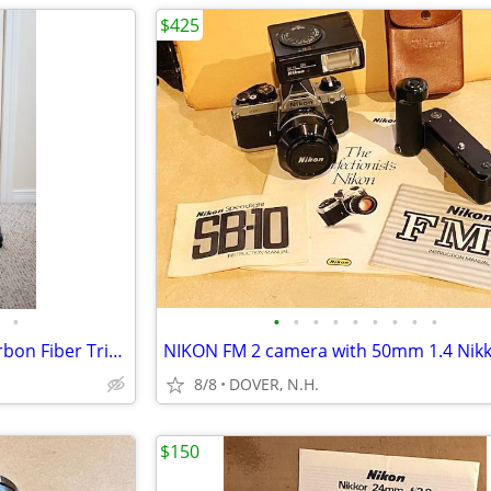
$425
•
•
•
•
•
•
•
•
•
•
3 Legged Thing Winston 2.0 Carbon Fiber Tripod with Benro Head
8/8
DOVER, N.H.
$150