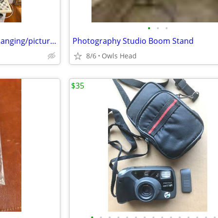
•
•
•
Beautiful “LOVE” wooden wall hanging/picture frame with four photo slots
Photography Studio Boom Stand
8/6
Owls Head
$35
•
•
•
•
•
•
•
•
•
•
•
•
•
•
•