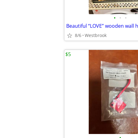
•
•
•
8/6
Westbrook
$5
•