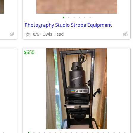
•
•
•
•
•
•
Photography Studio Strobe Equipment
8/6
Owls Head
$650
•
•
•
•
•
•
•
•
•
•
•
•
•
•
•
•
•
•
•
•