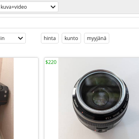
kuva+video
in
hinta
kunto
myyjänä
$220