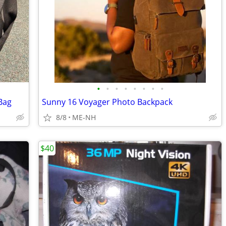
•
•
•
•
•
•
•
•
Bag
Sunny 16 Voyager Photo Backpack
8/8
ME-NH
$40