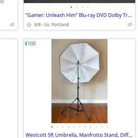
•
•
•
•
“Gamer: Unleash Him” Blu-ray DVD Dolby True HD Disc Used Untested
8/8
So. Portland
$100
•
•
•
•
•
•
•
•
•
•
•
Westcott 5ft Umbrella, Manfrotto Stand, Diffusion Panel, Carry Case